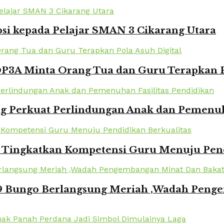
si kepada Pelajar SMAN 3 Cikarang Utara
DP3A Minta Orang Tua dan Guru Terapkan P
 Perkuat Perlindungan Anak dan Pemenuha
i Tingkatkan Kompetensi Guru Menuju Pend
 Bungo Berlangsung Meriah ,Wadah Penge