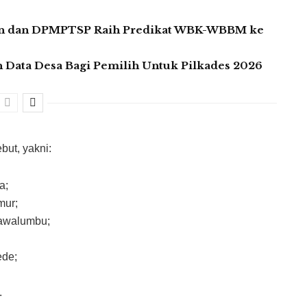
in dan DPMPTSP Raih Predikat WBK-WBBM ke
Data Desa Bagi Pemilih Untuk Pilkades 2026
but, yakni:
a;
mur;
awalumbu;
ede;
.