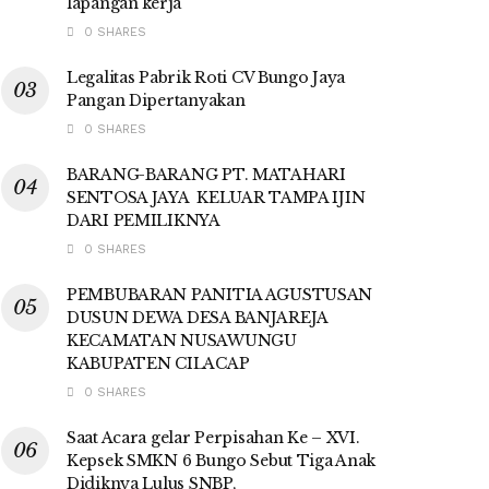
lapangan kerja
0 SHARES
Legalitas Pabrik Roti CV Bungo Jaya
Pangan Dipertanyakan
0 SHARES
BARANG-BARANG PT. MATAHARI
SENTOSA JAYA KELUAR TAMPA IJIN
DARI PEMILIKNYA
0 SHARES
PEMBUBARAN PANITIA AGUSTUSAN
DUSUN DEWA DESA BANJAREJA
KECAMATAN NUSAWUNGU
KABUPATEN CILACAP
0 SHARES
Saat Acara gelar Perpisahan Ke – XVI.
Kepsek SMKN 6 Bungo Sebut Tiga Anak
Didiknya Lulus SNBP,