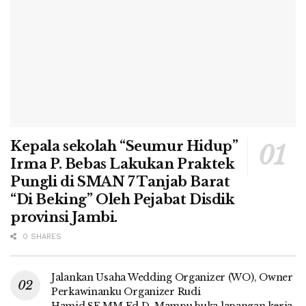
Kepala sekolah “Seumur Hidup”
Irma P. Bebas Lakukan Praktek
Pungli di SMAN 7 Tanjab Barat
“Di Beking” Oleh Pejabat Disdik
provinsi Jambi.
0 SHARES
Jalankan Usaha Wedding Organizer (WO), Owner
Perkawinanku Organizer Rudi
Hamid,SE.MM.Ed.D, Mampu buka lapangan kerja