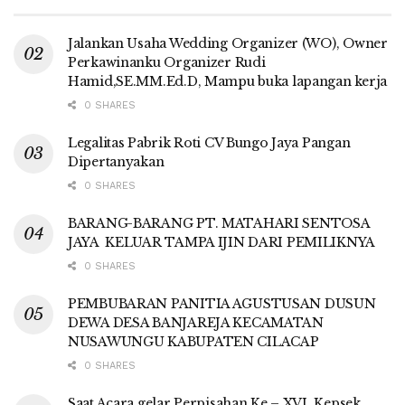
Jalankan Usaha Wedding Organizer (WO), Owner
Perkawinanku Organizer Rudi
Hamid,SE.MM.Ed.D, Mampu buka lapangan kerja
0 SHARES
Legalitas Pabrik Roti CV Bungo Jaya Pangan
Dipertanyakan
0 SHARES
BARANG-BARANG PT. MATAHARI SENTOSA
JAYA KELUAR TAMPA IJIN DARI PEMILIKNYA
0 SHARES
PEMBUBARAN PANITIA AGUSTUSAN DUSUN
DEWA DESA BANJAREJA KECAMATAN
NUSAWUNGU KABUPATEN CILACAP
0 SHARES
Saat Acara gelar Perpisahan Ke – XVI. Kepsek