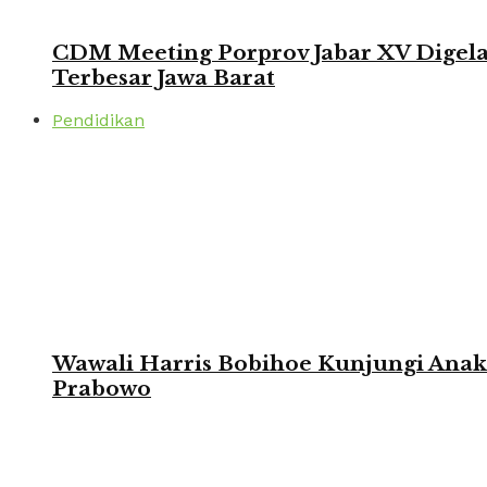
CDM Meeting Porprov Jabar XV Digela
Terbesar Jawa Barat
Pendidikan
Wawali Harris Bobihoe Kunjungi Ana
Prabowo