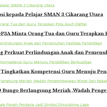
si kepada Pelajar SMAN 3 Cikarang Utara
DP3A Minta Orang Tua dan Guru Terapkan P
 Perkuat Perlindungan Anak dan Pemenuha
i Tingkatkan Kompetensi Guru Menuju Pend
 Bungo Berlangsung Meriah ,Wadah Penge