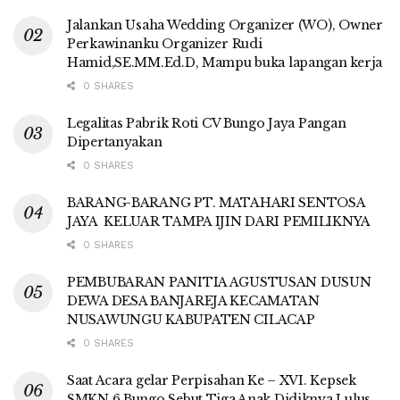
Jalankan Usaha Wedding Organizer (WO), Owner
Perkawinanku Organizer Rudi
Hamid,SE.MM.Ed.D, Mampu buka lapangan kerja
0 SHARES
Legalitas Pabrik Roti CV Bungo Jaya Pangan
Dipertanyakan
0 SHARES
BARANG-BARANG PT. MATAHARI SENTOSA
JAYA KELUAR TAMPA IJIN DARI PEMILIKNYA
0 SHARES
PEMBUBARAN PANITIA AGUSTUSAN DUSUN
DEWA DESA BANJAREJA KECAMATAN
NUSAWUNGU KABUPATEN CILACAP
0 SHARES
Saat Acara gelar Perpisahan Ke – XVI. Kepsek
SMKN 6 Bungo Sebut Tiga Anak Didiknya Lulus