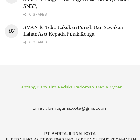
SNBP,
0 SHARES
SMAN 16 Tebo Lakukan Pungli Dan Sewakan
Lahan Aset Kepada Pihak Ketiga
0 SHARES
Tentang Kami
Tim Redaksi
Pedoman Media Cyber
Email : beritajurnalkota@gmail.com
PT. BERITA JURNAL KOTA
JL. PERAJI NO. 45 RT,001 RW.04 NO. 45 DESA CILEDUG KECAMATAN