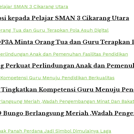
si kepada Pelajar SMAN 3 Cikarang Utara
DP3A Minta Orang Tua dan Guru Terapkan P
 Perkuat Perlindungan Anak dan Pemenuha
i Tingkatkan Kompetensi Guru Menuju Pend
 Bungo Berlangsung Meriah ,Wadah Penge