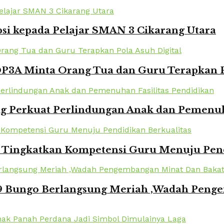
si kepada Pelajar SMAN 3 Cikarang Utara
DP3A Minta Orang Tua dan Guru Terapkan P
 Perkuat Perlindungan Anak dan Pemenuha
i Tingkatkan Kompetensi Guru Menuju Pend
 Bungo Berlangsung Meriah ,Wadah Penge