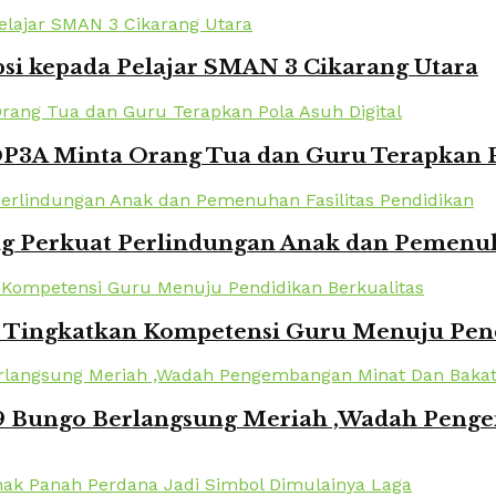
si kepada Pelajar SMAN 3 Cikarang Utara
DP3A Minta Orang Tua dan Guru Terapkan P
 Perkuat Perlindungan Anak dan Pemenuha
i Tingkatkan Kompetensi Guru Menuju Pend
 Bungo Berlangsung Meriah ,Wadah Penge