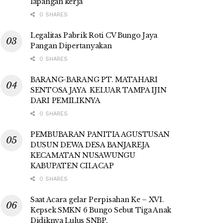
lapangan kerja
0 SHARES
Legalitas Pabrik Roti CV Bungo Jaya
Pangan Dipertanyakan
0 SHARES
BARANG-BARANG PT. MATAHARI
SENTOSA JAYA KELUAR TAMPA IJIN
DARI PEMILIKNYA
0 SHARES
PEMBUBARAN PANITIA AGUSTUSAN
DUSUN DEWA DESA BANJAREJA
KECAMATAN NUSAWUNGU
KABUPATEN CILACAP
0 SHARES
Saat Acara gelar Perpisahan Ke – XVI.
Kepsek SMKN 6 Bungo Sebut Tiga Anak
Didiknya Lulus SNBP,