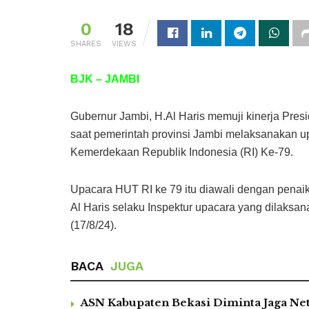
0
18
SHARES
VIEWS
BJK – JAMBI
Gubernur Jambi, H.Al Haris memuji kinerja Presi
saat pemerintah provinsi Jambi melaksanakan 
Kemerdekaan Republik Indonesia (RI) Ke-79.
Upacara HUT RI ke 79 itu diawali dengan penai
Al Haris selaku Inspektur upacara yang dilaksa
(17/8/24).
BACA
JUGA
ASN Kabupaten Bekasi Diminta Jaga Netr