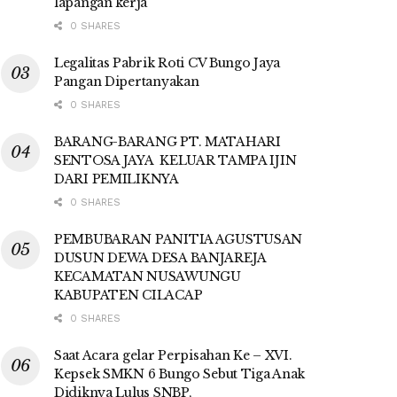
lapangan kerja
0 SHARES
Legalitas Pabrik Roti CV Bungo Jaya
Pangan Dipertanyakan
0 SHARES
BARANG-BARANG PT. MATAHARI
SENTOSA JAYA KELUAR TAMPA IJIN
DARI PEMILIKNYA
0 SHARES
PEMBUBARAN PANITIA AGUSTUSAN
DUSUN DEWA DESA BANJAREJA
KECAMATAN NUSAWUNGU
KABUPATEN CILACAP
0 SHARES
Saat Acara gelar Perpisahan Ke – XVI.
Kepsek SMKN 6 Bungo Sebut Tiga Anak
Didiknya Lulus SNBP,