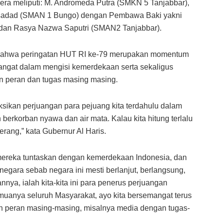
ra meliputi: M. Andromeda Putra (SMKN 5 Tanjabbar),
ussadad (SMAN 1 Bungo) dengan Pembawa Baki yakni
) dan Rasya Nazwa Saputri (SMAN2 Tanjabbar).
bahwa peringatan HUT RI ke-79 merupakan momentum
angat dalam mengisi kemerdekaan serta sekaligus
n peran dan tugas masing masing.
sikan perjuangan para pejuang kita terdahulu dalam
rkorban nyawa dan air mata. Kalau kita hitung terlalu
ang,” kata Gubernur Al Haris.
mereka tuntaskan dengan kemerdekaan Indonesia, dan
negara sebab negara ini mesti berlanjut, berlangsung,
ya, ialah kita-kita ini para penerus perjuangan
emuanya seluruh Masyarakat, ayo kita bersemangat terus
n peran masing-masing, misalnya media dengan tugas-