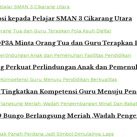
si kepada Pelajar SMAN 3 Cikarang Utara
DP3A Minta Orang Tua dan Guru Terapkan P
 Perkuat Perlindungan Anak dan Pemenuha
i Tingkatkan Kompetensi Guru Menuju Pend
 Bungo Berlangsung Meriah ,Wadah Penge